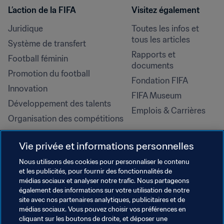
L’action de la FIFA
Visitez également
Juridique
Toutes les infos et 
tous les articles
Système de transfert
Rapports et 
Football féminin
documents
Promotion du football
Fondation FIFA
Innovation
FIFA Museum
Développement des talents
Emplois & Carrières
Organisation des compétitions
Développement durable
Vie privée et informations personnelles
Droits de l'homme et lutte contre 
la discrimination
Nous utilisons des cookies pour personnaliser le contenu
et les publicités, pour fournir des fonctionnalités de
Santé et médical
médias sociaux et analyser notre trafic. Nous partageons
Initiatives en matière de 
également des informations sur votre utilisation de notre
formation
site avec nos partenaires analytiques, publicitaires et de
médias sociaux. Vous pouvez choisir vos préférences en
cliquant sur les boutons de droite, et déposer une