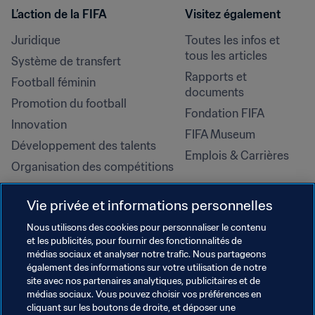
L’action de la FIFA
Visitez également
Juridique
Toutes les infos et 
tous les articles
Système de transfert
Rapports et 
Football féminin
documents
Promotion du football
Fondation FIFA
Innovation
FIFA Museum
Développement des talents
Emplois & Carrières
Organisation des compétitions
Développement durable
Vie privée et informations personnelles
Droits de l'homme et lutte contre 
la discrimination
Nous utilisons des cookies pour personnaliser le contenu
et les publicités, pour fournir des fonctionnalités de
Santé et médical
médias sociaux et analyser notre trafic. Nous partageons
Initiatives en matière de 
également des informations sur votre utilisation de notre
formation
site avec nos partenaires analytiques, publicitaires et de
médias sociaux. Vous pouvez choisir vos préférences en
cliquant sur les boutons de droite, et déposer une