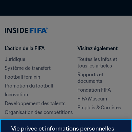
L’action de la FIFA
Visitez également
Juridique
Toutes les infos et 
tous les articles
Système de transfert
Rapports et 
Football féminin
documents
Promotion du football
Fondation FIFA
Innovation
FIFA Museum
Développement des talents
Emplois & Carrières
Organisation des compétitions
Développement durable
Vie privée et informations personnelles
Droits de l'homme et lutte contre 