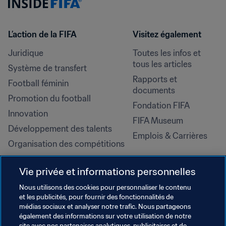
L’action de la FIFA
Visitez également
Juridique
Toutes les infos et 
tous les articles
Système de transfert
Rapports et 
Football féminin
documents
Promotion du football
Fondation FIFA
Innovation
FIFA Museum
Développement des talents
Emplois & Carrières
Organisation des compétitions
Développement durable
Vie privée et informations personnelles
Droits de l'homme et lutte contre 
la discrimination
Nous utilisons des cookies pour personnaliser le contenu
et les publicités, pour fournir des fonctionnalités de
Santé et médical
médias sociaux et analyser notre trafic. Nous partageons
Initiatives en matière de 
également des informations sur votre utilisation de notre
site avec nos partenaires analytiques, publicitaires et de