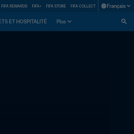
Français
FIFA REWARDS
FIFA+
FIFA STORE
FIFA COLLECT
ETS ET HOSPITALITÉ
Plus