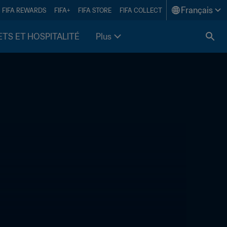
Français
FIFA REWARDS
FIFA+
FIFA STORE
FIFA COLLECT
ETS ET HOSPITALITÉ
Plus