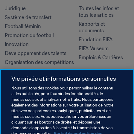
Juridique
Toutes les infos et 
tous les articles
Système de transfert
Rapports et 
Football féminin
documents
Promotion du football
Fondation FIFA
Innovation
FIFA Museum
Développement des talents
Emplois & Carrières
Organisation des compétitions
Développement durable
Vie privée et informations personnelles
Droits de l'homme et lutte contre 
la discrimination
Nous utilisons des cookies pour personnaliser le contenu
et les publicités, pour fournir des fonctionnalités de
Santé et médical
médias sociaux et analyser notre trafic. Nous partageons
Initiatives en matière de 
également des informations sur votre utilisation de notre
formation
site avec nos partenaires analytiques, publicitaires et de
médias sociaux. Vous pouvez choisir vos préférences en
cliquant sur les boutons de droite, et déposer une
demande d’opposition à la vente / la transmission de vos
données personnelles.
Portail de protection des