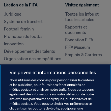
L’action de la FIFA
Visitez également
Juridique
Toutes les infos et 
tous les articles
Système de transfert
Rapports et 
Football féminin
documents
Promotion du football
Fondation FIFA
Innovation
FIFA Museum
Développement des talents
Emplois & Carrières
Organisation des compétitions
Développement durable
Vie privée et informations personnelles
Droits de l'homme et lutte contre 
la discrimination
Nous utilisons des cookies pour personnaliser le contenu
et les publicités, pour fournir des fonctionnalités de
Santé et médical
médias sociaux et analyser notre trafic. Nous partageons
Initiatives en matière de 
également des informations sur votre utilisation de notre
formation
site avec nos partenaires analytiques, publicitaires et de
médias sociaux. Vous pouvez choisir vos préférences en
cliquant sur les boutons de droite, et déposer une