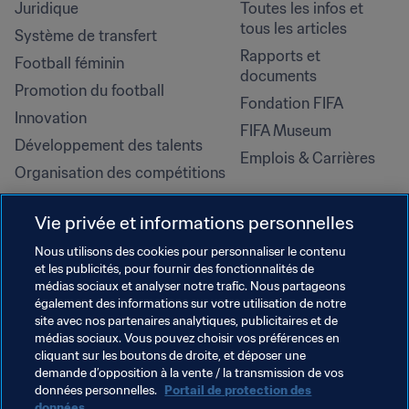
Juridique
Toutes les infos et 
tous les articles
Système de transfert
Rapports et 
Football féminin
documents
Promotion du football
Fondation FIFA
Innovation
FIFA Museum
Développement des talents
Emplois & Carrières
Organisation des compétitions
Développement durable
Vie privée et informations personnelles
Droits de l'homme et lutte contre 
la discrimination
Nous utilisons des cookies pour personnaliser le contenu
et les publicités, pour fournir des fonctionnalités de
Santé et médical
médias sociaux et analyser notre trafic. Nous partageons
Initiatives en matière de 
également des informations sur votre utilisation de notre
formation
site avec nos partenaires analytiques, publicitaires et de
médias sociaux. Vous pouvez choisir vos préférences en
cliquant sur les boutons de droite, et déposer une
demande d’opposition à la vente / la transmission de vos
données personnelles.
Portail de protection des
données