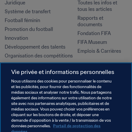
Juridique
Toutes les infos et 
tous les articles
Système de transfert
Rapports et 
Football féminin
documents
Promotion du football
Fondation FIFA
Innovation
FIFA Museum
Développement des talents
Emplois & Carrières
Organisation des compétitions
Développement durable
Vie privée et informations personnelles
Droits de l'homme et lutte contre 
la discrimination
Nous utilisons des cookies pour personnaliser le contenu
et les publicités, pour fournir des fonctionnalités de
Santé et médical
médias sociaux et analyser notre trafic. Nous partageons
Initiatives en matière de 
également des informations sur votre utilisation de notre
formation
site avec nos partenaires analytiques, publicitaires et de
médias sociaux. Vous pouvez choisir vos préférences en
cliquant sur les boutons de droite, et déposer une
demande d’opposition à la vente / la transmission de vos
données personnelles.
Portail de protection des
données