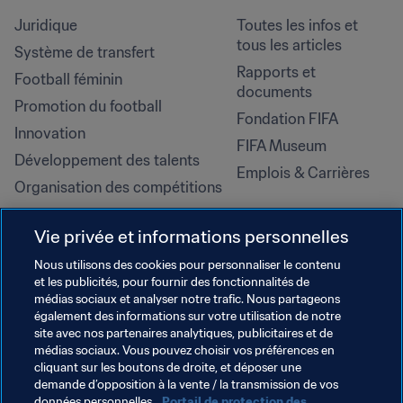
Juridique
Toutes les infos et 
tous les articles
Système de transfert
Rapports et 
Football féminin
documents
Promotion du football
Fondation FIFA
Innovation
FIFA Museum
Développement des talents
Emplois & Carrières
Organisation des compétitions
Développement durable
Vie privée et informations personnelles
Droits de l'homme et lutte contre 
la discrimination
Nous utilisons des cookies pour personnaliser le contenu
et les publicités, pour fournir des fonctionnalités de
Santé et médical
médias sociaux et analyser notre trafic. Nous partageons
Initiatives en matière de 
également des informations sur votre utilisation de notre
formation
site avec nos partenaires analytiques, publicitaires et de
médias sociaux. Vous pouvez choisir vos préférences en
cliquant sur les boutons de droite, et déposer une
demande d’opposition à la vente / la transmission de vos
données personnelles.
Portail de protection des