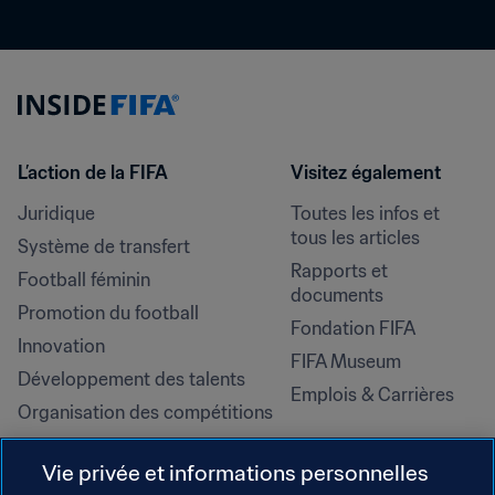
L’action de la FIFA
Visitez également
Juridique
Toutes les infos et 
tous les articles
Système de transfert
Rapports et 
Football féminin
documents
Promotion du football
Fondation FIFA
Innovation
FIFA Museum
Développement des talents
Emplois & Carrières
Organisation des compétitions
Développement durable
Vie privée et informations personnelles
Droits de l'homme et lutte contre 