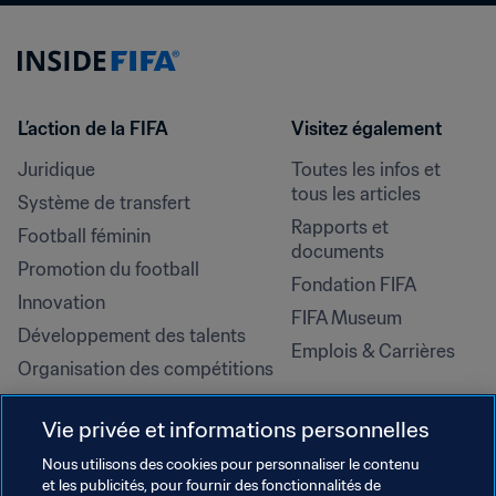
L’action de la FIFA
Visitez également
Juridique
Toutes les infos et 
tous les articles
Système de transfert
Rapports et 
Football féminin
documents
Promotion du football
Fondation FIFA
Innovation
FIFA Museum
Développement des talents
Emplois & Carrières
Organisation des compétitions
Développement durable
Vie privée et informations personnelles
Droits de l'homme et lutte contre 
la discrimination
Nous utilisons des cookies pour personnaliser le contenu
et les publicités, pour fournir des fonctionnalités de
Santé et médical