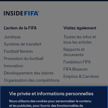
L’action de la FIFA
Visitez également
Juridique
Toutes les infos et 
tous les articles
Système de transfert
Rapports et 
Football féminin
documents
Promotion du football
Fondation FIFA
Innovation
FIFA Museum
Développement des talents
Emplois & Carrières
Organisation des compétitions
Développement durable
Vie privée et informations personnelles
Droits de l'homme et lutte contre 
la discrimination
Nous utilisons des cookies pour personnaliser le contenu
et les publicités, pour fournir des fonctionnalités de
Santé et médical