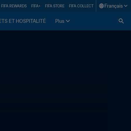
Français
FIFA REWARDS
FIFA+
FIFA STORE
FIFA COLLECT
ETS ET HOSPITALITÉ
Plus