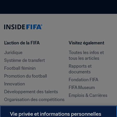
L’action de la FIFA
Visitez également
Juridique
Toutes les infos et 
tous les articles
Système de transfert
Rapports et 
Football féminin
documents
Promotion du football
Fondation FIFA
Innovation
FIFA Museum
Développement des talents
Emplois & Carrières
Organisation des compétitions
Développement durable
Vie privée et informations personnelles
Droits de l'homme et lutte contre 