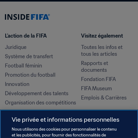
L’action de la FIFA
Visitez également
Juridique
Toutes les infos et 
tous les articles
Système de transfert
Rapports et 
Football féminin
documents
Promotion du football
Fondation FIFA
Innovation
FIFA Museum
Développement des talents
Emplois & Carrières
Organisation des compétitions
Développement durable
Vie privée et informations personnelles
Droits de l'homme et lutte contre 
la discrimination
Nous utilisons des cookies pour personnaliser le contenu
et les publicités, pour fournir des fonctionnalités de
Santé et médical