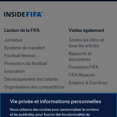
L’action de la FIFA
Visitez également
Juridique
Toutes les infos et 
tous les articles
Système de transfert
Rapports et 
Football féminin
documents
Promotion du football
Fondation FIFA
Innovation
FIFA Museum
Développement des talents
Emplois & Carrières
Organisation des compétitions
Développement durable
Vie privée et informations personnelles
Droits de l'homme et lutte contre 
la discrimination
Nous utilisons des cookies pour personnaliser le contenu
et les publicités, pour fournir des fonctionnalités de
Santé et médical