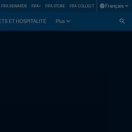
Français
FIFA REWARDS
FIFA+
FIFA STORE
FIFA COLLECT
ETS ET HOSPITALITÉ
Plus