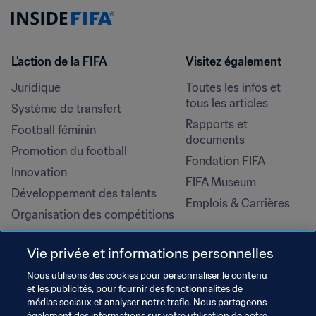
L’action de la FIFA
Visitez également
Juridique
Toutes les infos et 
tous les articles
Système de transfert
Rapports et 
Football féminin
documents
Promotion du football
Fondation FIFA
Innovation
FIFA Museum
Développement des talents
Emplois & Carrières
Organisation des compétitions
Développement durable
Vie privée et informations personnelles
Droits de l'homme et lutte contre 
la discrimination
Nous utilisons des cookies pour personnaliser le contenu
et les publicités, pour fournir des fonctionnalités de
Santé et médical
médias sociaux et analyser notre trafic. Nous partageons
Initiatives en matière de 
également des informations sur votre utilisation de notre