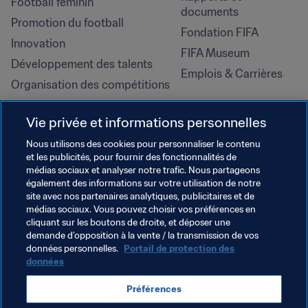
Football féminin
documents
Promotion du football
Fondation FIFA
Innovation
FIFA Museum
Développement des talents
Emplois & Carrières
Organisation des compétitions
Développement durable
Vie privée et informations personnelles
Droits de l'homme et lutte contre 
la discrimination
Nous utilisons des cookies pour personnaliser le contenu
et les publicités, pour fournir des fonctionnalités de
Santé et médical
médias sociaux et analyser notre trafic. Nous partageons
Initiatives en matière de 
également des informations sur votre utilisation de notre
formation
site avec nos partenaires analytiques, publicitaires et de
médias sociaux. Vous pouvez choisir vos préférences en
cliquant sur les boutons de droite, et déposer une
demande d’opposition à la vente / la transmission de vos
données personnelles.
Portail de protection des
données
Préférences