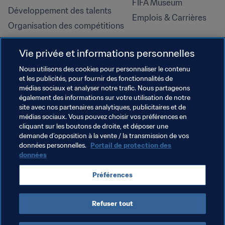
FIFA Museum
Développement des talents
Emplois & Carrières
Organisation des compétitions
Développement durable
Vie privée et informations personnelles
Droits de l'homme et lutte contre 
la discrimination
Nous utilisons des cookies pour personnaliser le contenu
et les publicités, pour fournir des fonctionnalités de
Santé et médical
médias sociaux et analyser notre trafic. Nous partageons
Initiatives en matière de 
également des informations sur votre utilisation de notre
formation
site avec nos partenaires analytiques, publicitaires et de
médias sociaux. Vous pouvez choisir vos préférences en
cliquant sur les boutons de droite, et déposer une
demande d’opposition à la vente / la transmission de vos
données personnelles.
Portail de protection des
données
Préférences
Refuser tout
CONDITIONS D'UTILISATION
PORTAIL DE LA FIFA SUR LA PROTECTION DES DONNÉES
TÉLÉCHARGEMENTS
PARAMÈTRAGE DES COOKIES
Droits d'auteur © 1994 - 2025 FIFA. Tous les droits sont réservés.