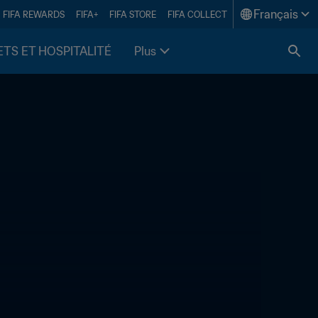
Français
FIFA REWARDS
FIFA+
FIFA STORE
FIFA COLLECT
ETS ET HOSPITALITÉ
Plus