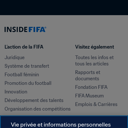
L’action de la FIFA
Visitez également
Juridique
Toutes les infos et 
tous les articles
Système de transfert
Rapports et 
Football féminin
documents
Promotion du football
Fondation FIFA
Innovation
FIFA Museum
Développement des talents
Emplois & Carrières
Organisation des compétitions
Développement durable
Vie privée et informations personnelles
Droits de l'homme et lutte contre 