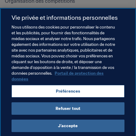
Organisation des compétitions
Développement durable
Vie privée et informations personnelles
Droits de l'homme et lutte contre 
la discrimination
Nous utilisons des cookies pour personnaliser le contenu
et les publicités, pour fournir des fonctionnalités de
Santé et médical
médias sociaux et analyser notre trafic. Nous partageons
Initiatives en matière de 
également des informations sur votre utilisation de notre
formation
site avec nos partenaires analytiques, publicitaires et de
médias sociaux. Vous pouvez choisir vos préférences en
cliquant sur les boutons de droite, et déposer une
demande d’opposition à la vente / la transmission de vos
données personnelles.
Portail de protection des
données
Préférences
Refuser tout
CONDITIONS D'UTILISATION
PORTAIL DE LA FIFA SUR LA PROTECTION DES DONNÉES
TÉLÉCHARGEMENTS
PARAMÈTRAGE DES COOKIES
Droits d'auteur © 1994 - 2025 FIFA. Tous les droits sont réservés.
J’accepte
Cookie Settings