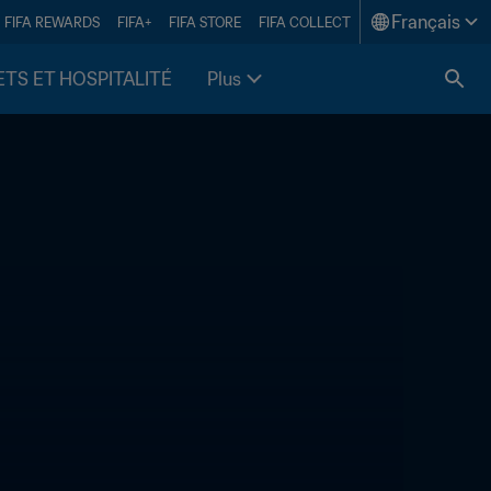
Français
FIFA REWARDS
FIFA+
FIFA STORE
FIFA COLLECT
ETS ET HOSPITALITÉ
Plus