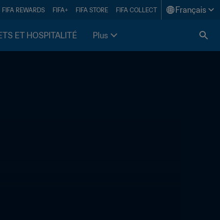
Français
FIFA REWARDS
FIFA+
FIFA STORE
FIFA COLLECT
ETS ET HOSPITALITÉ
Plus