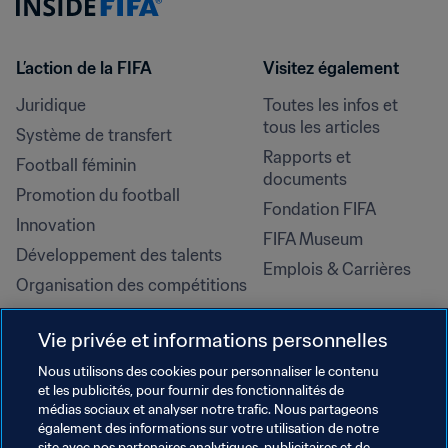
L’action de la FIFA
Visitez également
Juridique
Toutes les infos et 
tous les articles
Système de transfert
Rapports et 
Football féminin
documents
Promotion du football
Fondation FIFA
Innovation
FIFA Museum
Développement des talents
Emplois & Carrières
Organisation des compétitions
Développement durable
Vie privée et informations personnelles
Droits de l'homme et lutte contre 
la discrimination
Nous utilisons des cookies pour personnaliser le contenu
et les publicités, pour fournir des fonctionnalités de
Santé et médical
médias sociaux et analyser notre trafic. Nous partageons
Initiatives en matière de 
également des informations sur votre utilisation de notre
site avec nos partenaires analytiques, publicitaires et de