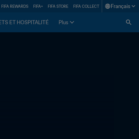
Français
FIFA REWARDS
FIFA+
FIFA STORE
FIFA COLLECT
ETS ET HOSPITALITÉ
Plus