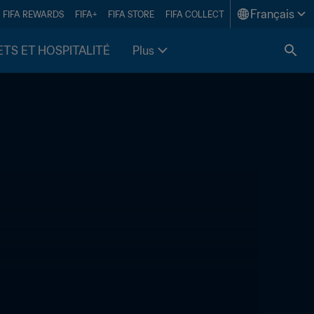
Français
FIFA REWARDS
FIFA+
FIFA STORE
FIFA COLLECT
ETS ET HOSPITALITÉ
Plus