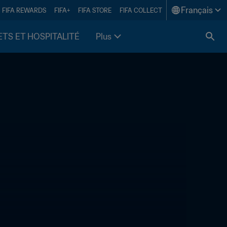
Français
FIFA REWARDS
FIFA+
FIFA STORE
FIFA COLLECT
ETS ET HOSPITALITÉ
Plus