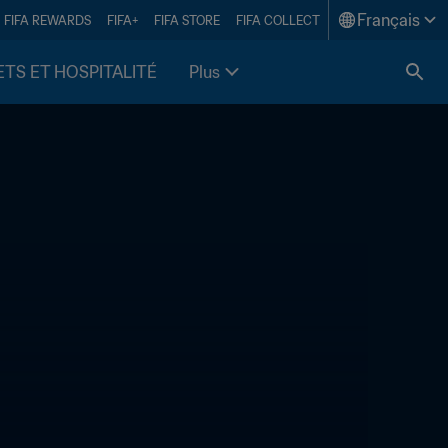
Français
FIFA REWARDS
FIFA+
FIFA STORE
FIFA COLLECT
ETS ET HOSPITALITÉ
Plus