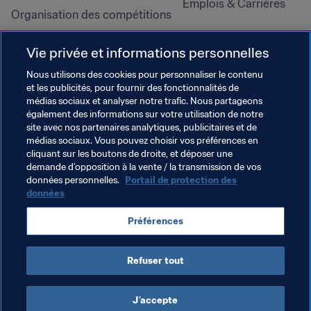
Emplois & Carrières
Organisation des compétitions
Développement durable
Vie privée et informations personnelles
Droits de l'homme et lutte contre 
la discrimination
Nous utilisons des cookies pour personnaliser le contenu
et les publicités, pour fournir des fonctionnalités de
Santé et médical
médias sociaux et analyser notre trafic. Nous partageons
Initiatives en matière de 
également des informations sur votre utilisation de notre
formation
site avec nos partenaires analytiques, publicitaires et de
médias sociaux. Vous pouvez choisir vos préférences en
cliquant sur les boutons de droite, et déposer une
demande d’opposition à la vente / la transmission de vos
données personnelles.
Portail de protection des
données
Préférences
Refuser tout
CONDITIONS D'UTILISATION
PORTAIL DE LA FIFA SUR LA PROTECTION DES DONNÉES
TÉLÉCHARGEMENTS
PARAMÈTRAGE DES COOKIES
Droits d'auteur © 1994 - 2025 FIFA. Tous les droits sont réservés.
J’accepte