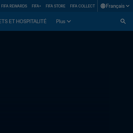
Français
FIFA REWARDS
FIFA+
FIFA STORE
FIFA COLLECT
ETS ET HOSPITALITÉ
Plus