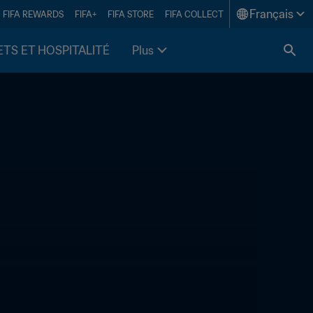
Français
FIFA REWARDS
FIFA+
FIFA STORE
FIFA COLLECT
ETS ET HOSPITALITÉ
Plus