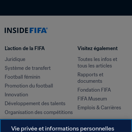
L’action de la FIFA
Visitez également
Juridique
Toutes les infos et 
tous les articles
Système de transfert
Rapports et 
Football féminin
documents
Promotion du football
Fondation FIFA
Innovation
FIFA Museum
Développement des talents
Emplois & Carrières
Organisation des compétitions
Développement durable
Vie privée et informations personnelles
Droits de l'homme et lutte contre 