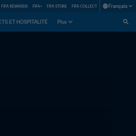
Français
FIFA REWARDS
FIFA+
FIFA STORE
FIFA COLLECT
ETS ET HOSPITALITÉ
Plus