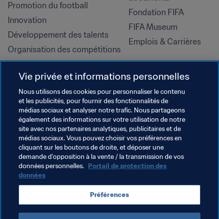
Promotion du football
Fondation FIFA
Innovation
FIFA Museum
Développement des talents
Emplois & Carrières
Organisation des compétitions
Développement durable
Vie privée et informations personnelles
Droits de l'homme et lutte contre 
la discrimination
Nous utilisons des cookies pour personnaliser le contenu
et les publicités, pour fournir des fonctionnalités de
Santé et médical
médias sociaux et analyser notre trafic. Nous partageons
Initiatives en matière de 
également des informations sur votre utilisation de notre
formation
site avec nos partenaires analytiques, publicitaires et de
médias sociaux. Vous pouvez choisir vos préférences en
cliquant sur les boutons de droite, et déposer une
demande d’opposition à la vente / la transmission de vos
données personnelles.
Portail de protection des
données
Préférences