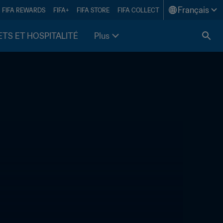
Français
FIFA REWARDS
FIFA+
FIFA STORE
FIFA COLLECT
ETS ET HOSPITALITÉ
Plus