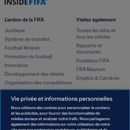
L’action de la FIFA
Visitez également
Juridique
Toutes les infos et 
tous les articles
Système de transfert
Rapports et 
Football féminin
documents
Promotion du football
Fondation FIFA
Innovation
FIFA Museum
Développement des talents
Emplois & Carrières
Organisation des compétitions
Développement durable
Vie privée et informations personnelles
Droits de l'homme et lutte contre 
la discrimination
Nous utilisons des cookies pour personnaliser le contenu
et les publicités, pour fournir des fonctionnalités de
Santé et médical
médias sociaux et analyser notre trafic. Nous partageons
Initiatives en matière de 
également des informations sur votre utilisation de notre
site avec nos partenaires analytiques, publicitaires et de