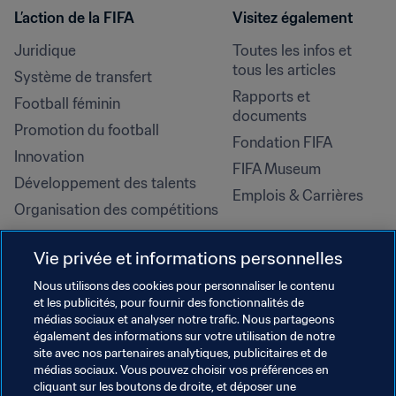
L’action de la FIFA
Visitez également
Juridique
Toutes les infos et 
tous les articles
Système de transfert
Rapports et 
Football féminin
documents
Promotion du football
Fondation FIFA
Innovation
FIFA Museum
Développement des talents
Emplois & Carrières
Organisation des compétitions
Développement durable
Vie privée et informations personnelles
Droits de l'homme et lutte contre 
la discrimination
Nous utilisons des cookies pour personnaliser le contenu
et les publicités, pour fournir des fonctionnalités de
Santé et médical
médias sociaux et analyser notre trafic. Nous partageons
Initiatives en matière de 
également des informations sur votre utilisation de notre
formation
site avec nos partenaires analytiques, publicitaires et de
médias sociaux. Vous pouvez choisir vos préférences en
cliquant sur les boutons de droite, et déposer une