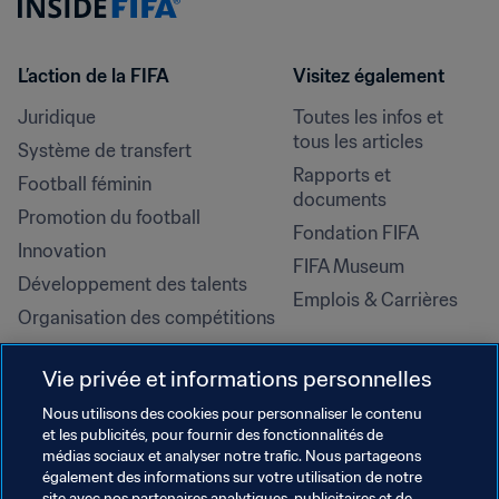
L’action de la FIFA
Visitez également
Juridique
Toutes les infos et 
tous les articles
Système de transfert
Rapports et 
Football féminin
documents
Promotion du football
Fondation FIFA
Innovation
FIFA Museum
Développement des talents
Emplois & Carrières
Organisation des compétitions
Développement durable
Vie privée et informations personnelles
Droits de l'homme et lutte contre 
la discrimination
Nous utilisons des cookies pour personnaliser le contenu
et les publicités, pour fournir des fonctionnalités de
Santé et médical
médias sociaux et analyser notre trafic. Nous partageons
Initiatives en matière de 
également des informations sur votre utilisation de notre
site avec nos partenaires analytiques, publicitaires et de