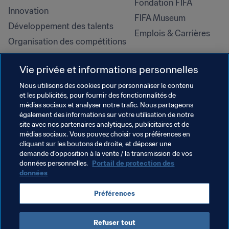
Fondation FIFA
Innovation
FIFA Museum
Développement des talents
Emplois & Carrières
Organisation des compétitions
Développement durable
Vie privée et informations personnelles
Droits de l'homme et lutte contre 
la discrimination
Nous utilisons des cookies pour personnaliser le contenu
et les publicités, pour fournir des fonctionnalités de
Santé et médical
médias sociaux et analyser notre trafic. Nous partageons
Initiatives en matière de 
également des informations sur votre utilisation de notre
formation
site avec nos partenaires analytiques, publicitaires et de
médias sociaux. Vous pouvez choisir vos préférences en
cliquant sur les boutons de droite, et déposer une
demande d’opposition à la vente / la transmission de vos
données personnelles.
Portail de protection des
données
Préférences
Refuser tout