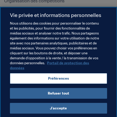
Organisation des compétitions
Développement durable
Vie privée et informations personnelles
Droits de l'homme et lutte contre 
la discrimination
Nous utilisons des cookies pour personnaliser le contenu
et les publicités, pour fournir des fonctionnalités de
Santé et médical
médias sociaux et analyser notre trafic. Nous partageons
Initiatives en matière de 
également des informations sur votre utilisation de notre
formation
site avec nos partenaires analytiques, publicitaires et de
médias sociaux. Vous pouvez choisir vos préférences en
cliquant sur les boutons de droite, et déposer une
demande d’opposition à la vente / la transmission de vos
données personnelles.
Portail de protection des
données
Préférences
Refuser tout
CONDITIONS D'UTILISATION
PORTAIL DE LA FIFA SUR LA PROTECTION DES DONNÉES
TÉLÉCHARGEMENTS
PARAMÈTRAGE DES COOKIES
Droits d'auteur © 1994 - 2025 FIFA. Tous les droits sont réservés.
J’accepte
Cookie Settings