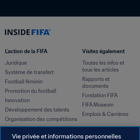
L’action de la FIFA
Visitez également
Juridique
Toutes les infos et 
tous les articles
Système de transfert
Rapports et 
Football féminin
documents
Promotion du football
Fondation FIFA
Innovation
FIFA Museum
Développement des talents
Emplois & Carrières
Organisation des compétitions
Développement durable
Vie privée et informations personnelles
Droits de l'homme et lutte contre 