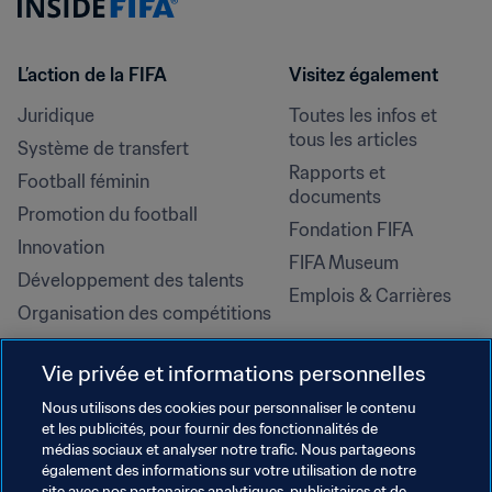
L’action de la FIFA
Visitez également
Juridique
Toutes les infos et 
tous les articles
Système de transfert
Rapports et 
Football féminin
documents
Promotion du football
Fondation FIFA
Innovation
FIFA Museum
Développement des talents
Emplois & Carrières
Organisation des compétitions
Développement durable
Vie privée et informations personnelles
Droits de l'homme et lutte contre 
la discrimination
Nous utilisons des cookies pour personnaliser le contenu
et les publicités, pour fournir des fonctionnalités de
Santé et médical
médias sociaux et analyser notre trafic. Nous partageons
Initiatives en matière de 
également des informations sur votre utilisation de notre
site avec nos partenaires analytiques, publicitaires et de