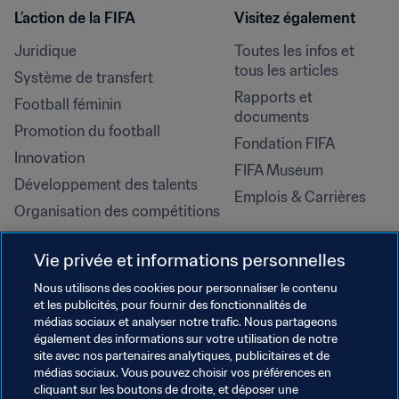
L’action de la FIFA
Visitez également
Juridique
Toutes les infos et 
tous les articles
Système de transfert
Rapports et 
Football féminin
documents
Promotion du football
Fondation FIFA
Innovation
FIFA Museum
Développement des talents
Emplois & Carrières
Organisation des compétitions
Développement durable
Vie privée et informations personnelles
Droits de l'homme et lutte contre 
la discrimination
Nous utilisons des cookies pour personnaliser le contenu
et les publicités, pour fournir des fonctionnalités de
Santé et médical
médias sociaux et analyser notre trafic. Nous partageons
Initiatives en matière de 
également des informations sur votre utilisation de notre
formation
site avec nos partenaires analytiques, publicitaires et de
médias sociaux. Vous pouvez choisir vos préférences en
cliquant sur les boutons de droite, et déposer une