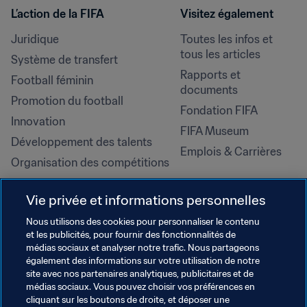
L’action de la FIFA
Visitez également
Juridique
Toutes les infos et 
tous les articles
Système de transfert
Rapports et 
Football féminin
documents
Promotion du football
Fondation FIFA
Innovation
FIFA Museum
Développement des talents
Emplois & Carrières
Organisation des compétitions
Développement durable
Vie privée et informations personnelles
Droits de l'homme et lutte contre 
la discrimination
Nous utilisons des cookies pour personnaliser le contenu
et les publicités, pour fournir des fonctionnalités de
Santé et médical
médias sociaux et analyser notre trafic. Nous partageons
Initiatives en matière de 
également des informations sur votre utilisation de notre
formation
site avec nos partenaires analytiques, publicitaires et de
médias sociaux. Vous pouvez choisir vos préférences en
cliquant sur les boutons de droite, et déposer une