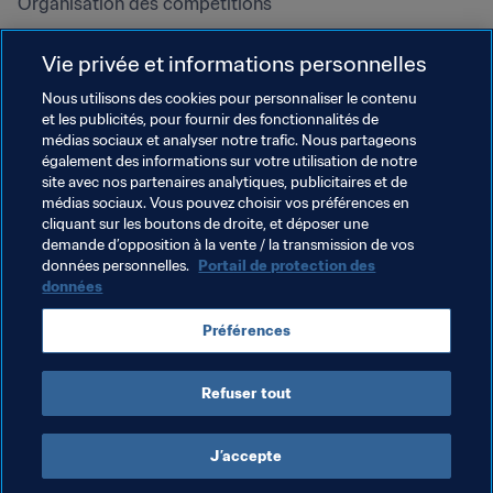
Organisation des compétitions
Développement durable
Vie privée et informations personnelles
Droits de l'homme et lutte contre 
la discrimination
Nous utilisons des cookies pour personnaliser le contenu
et les publicités, pour fournir des fonctionnalités de
Santé et médical
médias sociaux et analyser notre trafic. Nous partageons
Initiatives en matière de 
également des informations sur votre utilisation de notre
formation
site avec nos partenaires analytiques, publicitaires et de
médias sociaux. Vous pouvez choisir vos préférences en
cliquant sur les boutons de droite, et déposer une
demande d’opposition à la vente / la transmission de vos
données personnelles.
Portail de protection des
données
Préférences
Refuser tout
CONDITIONS D'UTILISATION
PORTAIL DE LA FIFA SUR LA PROTECTION DES DONNÉES
TÉLÉCHARGEMENTS
PARAMÈTRAGE DES COOKIES
Droits d'auteur © 1994 - 2025 FIFA. Tous les droits sont réservés.
J’accepte
Cookie Settings