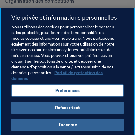
Organisation des compétitions
Développement durable
Vie privée et informations personnelles
Droits de l'homme et lutte contre 
la discrimination
Nous utilisons des cookies pour personnaliser le contenu
et les publicités, pour fournir des fonctionnalités de
Santé et médical
médias sociaux et analyser notre trafic. Nous partageons
Initiatives en matière de 
également des informations sur votre utilisation de notre
formation
site avec nos partenaires analytiques, publicitaires et de
médias sociaux. Vous pouvez choisir vos préférences en
cliquant sur les boutons de droite, et déposer une
demande d’opposition à la vente / la transmission de vos
données personnelles.
Portail de protection des
données
Préférences
Refuser tout
CONDITIONS D'UTILISATION
PORTAIL DE LA FIFA SUR LA PROTECTION DES DONNÉES
TÉLÉCHARGEMENTS
PARAMÈTRAGE DES COOKIES
Droits d'auteur © 1994 - 2025 FIFA. Tous les droits sont réservés.
J’accepte
Cookie Settings